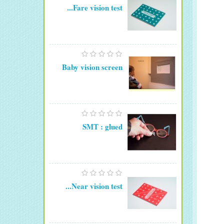
Fare vision test...
Baby vision screen
SMT : glued
Near vision test...