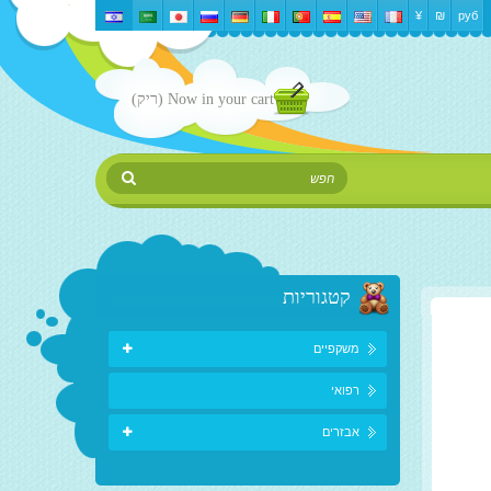
¥
₪‎
руб
Now in your cart
(ריק)
קטגוריות
משקפיים
רפואי
אבזרים