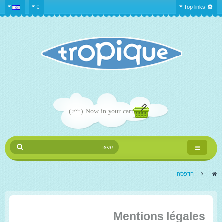
€
Top links
Now in your cart
(ריק)
Toggle
navigation
>
הדפסה
Mentions légales