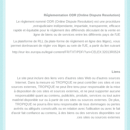
Réglementation ODR (Online Dispute Resolution)
Le règlement nommé ODR (Online Dispute Resolution) est une procédure
extrajudiciaire indépendante, impartiale, transparente, efficace,
rapide et équitable pour le règlement des différends découlant de la vente en
ligne de biens ou de services entre les différents pays de l’UE.
La plateforme de RLL (la plate-forme de règlement en ligne des litiges), vous
permet dorénavant de régler vos litiges au sein de l'UE, a partir du lien suivant:
http://eur-lex.europa.eu/legal-content/FR/TXT/PDF/?uri=CELEX:32013R0524
Liens
Le site peut inclure des liens vers d'autres sites Web ou d'autres sources
Internet. Dans la mesure où TROPIQUE ne peut contrôler ces sites et ces
sources externes, TROPIQUE ne peut être tenu pour responsable de la mise
à disposition de ces sites et sources externes, et ne peut supporter aucune
responsabilité quant au contenu, publicités, produits, services ou tout autre
matériel disponible sur ou à partir de ces sites ou sources externes. De plus,
TROPIQUE ne pourra être tenu responsable de tous dommages ou pertes
avérés ou allégués consécutifs ou en relation avec l'utilisation ou avec le fait
d'avoir fait confiance au contenu, à des biens ou des services disponibles sur
ces sites ou sources externes.