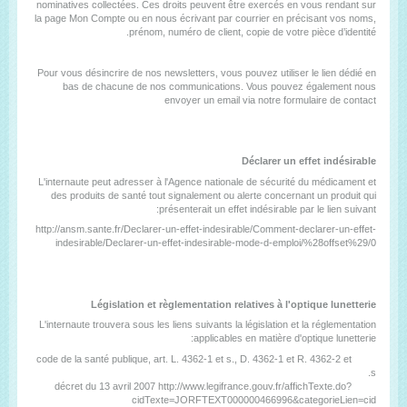
nominatives collectées. Ces droits peuvent être exercés en vous rendant sur
la page Mon Compte ou en nous écrivant par courrier en précisant vos noms,
prénom, numéro de client, copie de votre pièce d’identité.
Pour vous désincrire de nos newsletters, vous pouvez utiliser le lien dédié en
bas de chacune de nos communications. Vous pouvez également nous
envoyer un email via notre formulaire de contact
Déclarer un effet indésirable
L'internaute peut adresser à l'Agence nationale de sécurité du médicament et
des produits de santé tout signalement ou alerte concernant un produit qui
présenterait un effet indésirable par le lien suivant:
http://ansm.sante.fr/Declarer-un-effet-indesirable/Comment-declarer-un-effet-
indesirable/Declarer-un-effet-indesirable-mode-d-emploi/%28offset%29/0
Législation et règlementation relatives à l'optique lunetterie
L'internaute trouvera sous les liens suivants la législation et la réglementation
applicables en matière d'optique lunetterie:
code de la santé publique, art. L. 4362-1 et s., D. 4362-1 et R. 4362-2 et
s.
http://www.legifrance.gouv.fr/affichTexte.do?
décret du 13 avril 2007
cidTexte=JORFTEXT000000466996&categorieLien=cid