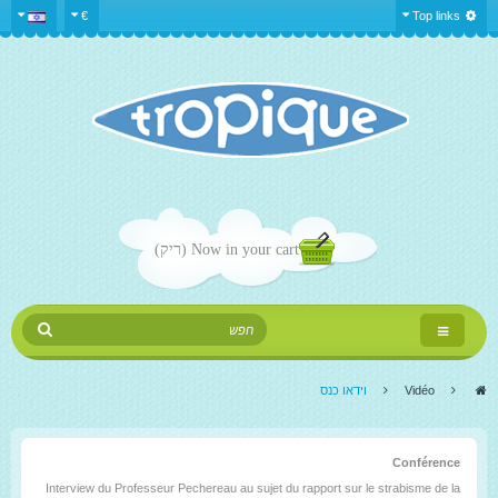
€
Top links
Now in your cart
(ריק)
Toggle
navigation
>
Vidéo
>
וידאו כנס
Conférence
Interview du Professeur Pechereau au sujet du rapport sur le strabisme de la