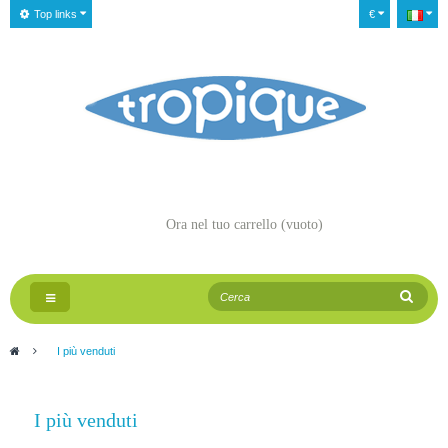
Top links
€
Ora nel tuo carrello
(vuoto)
Navigazione
Toggle
>
I più venduti
I più venduti