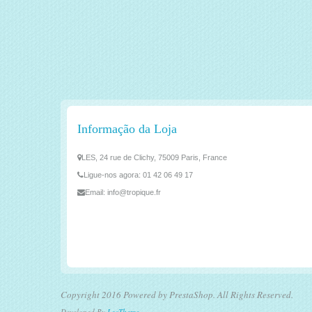
Informação da Loja
LES, 24 rue de Clichy, 75009 Paris, France
Ligue-nos agora:
01 42 06 49 17
Email:
info@tropique.fr
Copyright 2016 Powered by PrestaShop. All Rights Reserved.
Developed By
LeoTheme