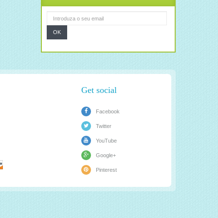
OK
Get social
Facebook
Twitter
YouTube
Google+
Pinterest