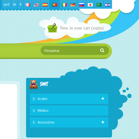
руб
₪‎
¥
Now in your cart
(vazio)
SMT
óculos
Médico
Acessórios