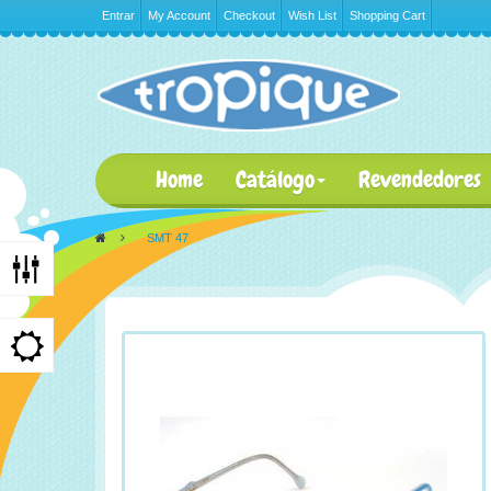
Entrar
My Account
Checkout
Wish List
Shopping Cart
Home
Catálogo
Revendedores
>
SMT 47