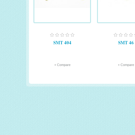
SMT 404
SMT 46
+ Compare
+ Compare