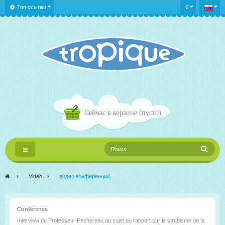
Топ ссылки
€
Сейчас в корзине
(пусто)
Переключить
навигации
>
Vidéo
>
видео конференций
Conférence
Interview du Professeur Pechereau au sujet du rapport sur le strabisme de la