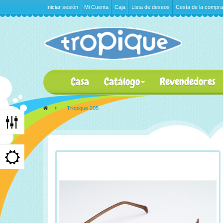
Iniciar sesión
Mi Cuenta
Caja
Lista de deseos
Cesta de la compra
Casa
Catálogo
Revendedores
>
Tropique 205