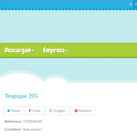
$
€
Descargan
Empresa
Tropique 205
Tweet
Cuota
Google+
Pinterest
Reference:
TR20546295
Condition:
New product