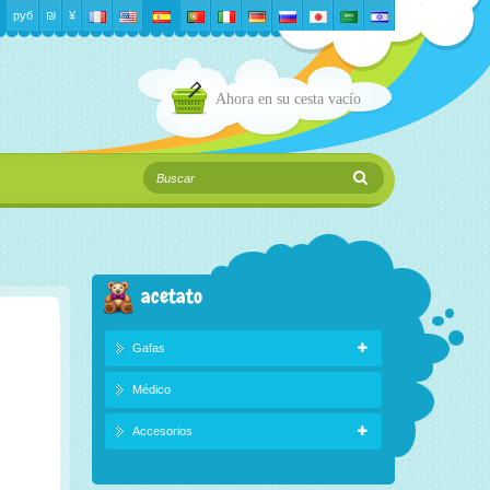
руб
₪‎
¥
Ahora en su cesta
vacío
acetato
Gafas
Médico
Accesorios