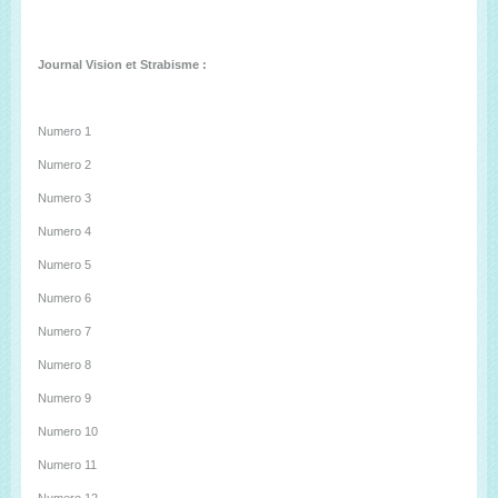
Journal Vision et Strabisme :
Numero 1
Numero 2
Numero 3
Numero 4
Numero 5
Numero 6
Numero 7
Numero 8
Numero 9
Numero 10
Numero 11