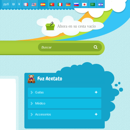
руб
₪‎
¥
Ahora en su cesta
vacío
Fuz Acetato
Gafas
Médico
Accesorios