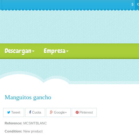
$
€
Descargan
Empresa
Manguitos gancho
Tweet
Cuota
Google+
Pinterest
Reference:
MCSMTBLANC
Condition:
New product