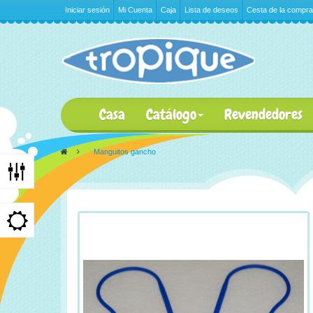
Iniciar sesión
Mi Cuenta
Caja
Lista de deseos
Cesta de la compra
Casa
Catálogo
Revendedores
>
Manguitos gancho