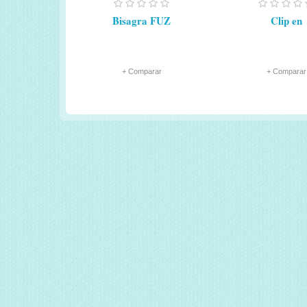
Bisagra FUZ
Clip en
+ Comparar
+ Comparar