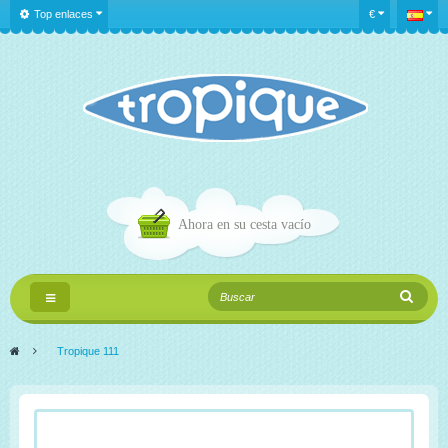
Top enlaces
€
Ahora en su cesta
vacío
Navegación
Toggle
>
Tropique 111