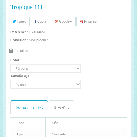
Tropique 111
Tweet
Cuota
Google+
Pinterest
Reference:
TR11146516
Condition:
New product
Imprimir
Color
Tamaño ojo
Ficha de datos
Reseñas
Edad
Niño
Tipo
Completa