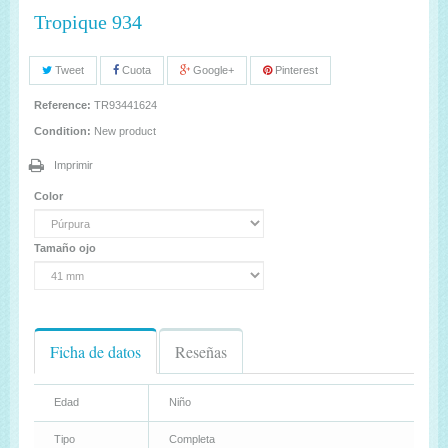
Tropique 934
Tweet
Cuota
Google+
Pinterest
Reference:
TR93441624
Condition:
New product
Imprimir
Color
Tamaño ojo
Ficha de datos
Reseñas
Edad
Niño
Tipo
Completa