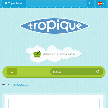
Top enlaces
€
Ahora en su cesta
vacío
Navegación
Toggle
>
Tropique 934