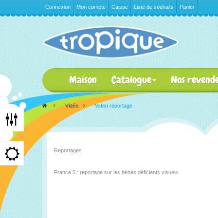
Connexion
Mon compte
Caisse
Liste de souhaits
Panier
Maison
Catalogue
Nos revend
>
Vidéo
>
Video reportage
Reportages
France 5 : reportage sur les bébés déficients visuels