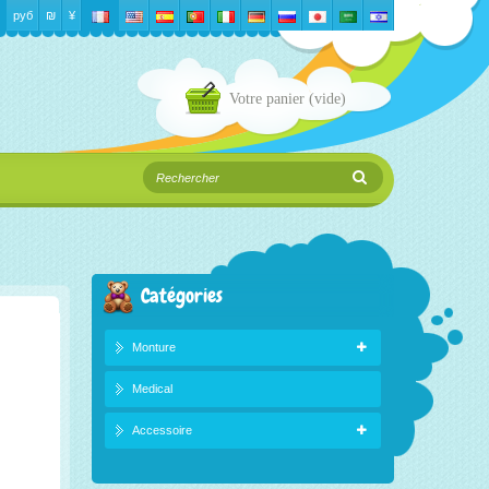
руб
₪‎
¥
Votre panier
(vide)
Catégories
Monture
Medical
Accessoire