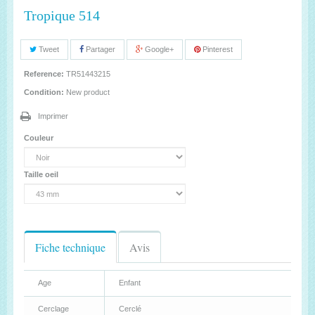
Tropique 514
Tweet
Partager
Google+
Pinterest
Reference:
TR51443215
Condition:
New product
Imprimer
Couleur
Taille oeil
Fiche technique
Avis
Age
Enfant
Cerclage
Cerclé