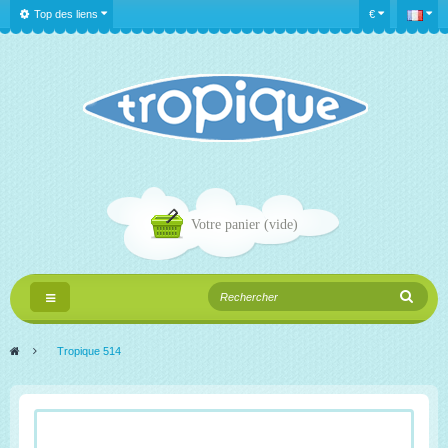
Top des liens
€
Votre panier
(vide)
Navigation
bascule
>
Tropique 514