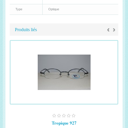
Type
Optique
‹
›
Produits liés
Tropique 927