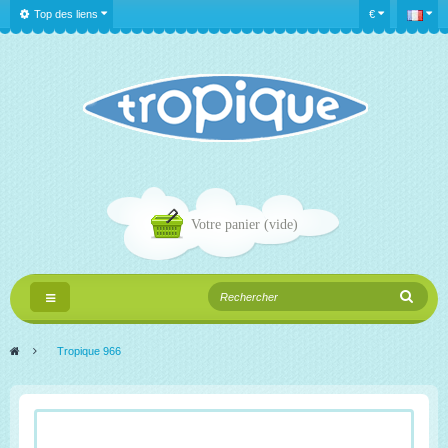
Top des liens
€
Votre panier
(vide)
Navigation
bascule
>
Tropique 966