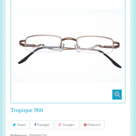
Tropique 966
Tweet
Partager
Google+
Pinterest
Reference:
TR96645741