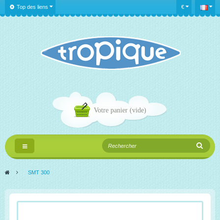
Top des liens
€
Votre panier
(vide)
Navigation
bascule
>
SMT 300