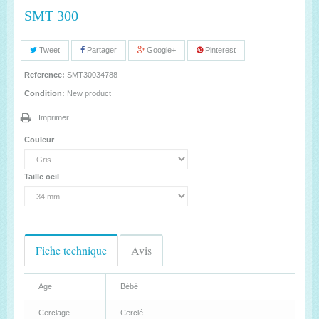
SMT 300
Tweet
Partager
Google+
Pinterest
Reference:
SMT30034788
Condition:
New product
Imprimer
Couleur
Taille oeil
Fiche technique
Avis
Age
Bébé
Cerclage
Cerclé