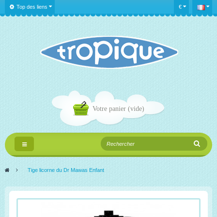
Top des liens
€
Votre panier
(vide)
Navigation
bascule
>
Tige licorne du Dr Mawas Enfant