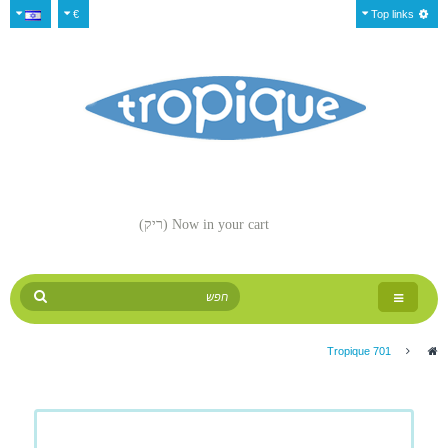
€
Top links
Now in your cart
(ריק)
Toggle
navigation
Tropique 701
>