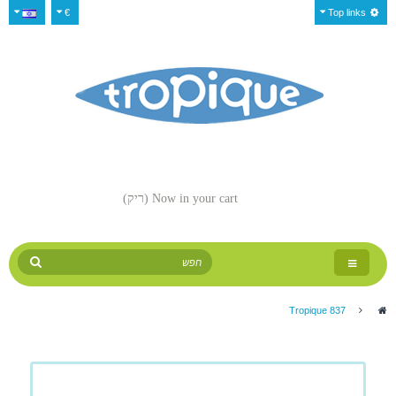
€
Top links
Now in your cart
(ריק)
Toggle
navigation
Tropique 837
>