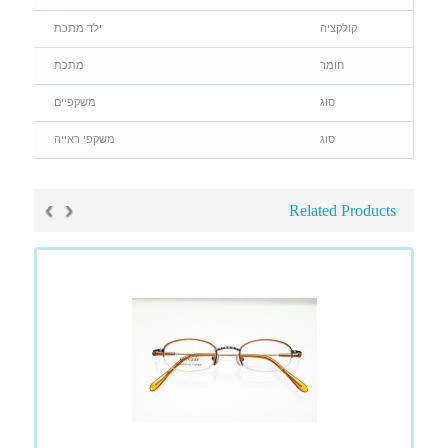
קולקציה
ילד מתכת
חומר
מתכת
סוג
משקפיים
סוג
משקפי ראייה
›
‹
Related Products