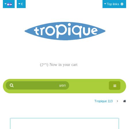
€
Top links
Now in your cart
(ריק)
Toggle
navigation
Tropique 113
>