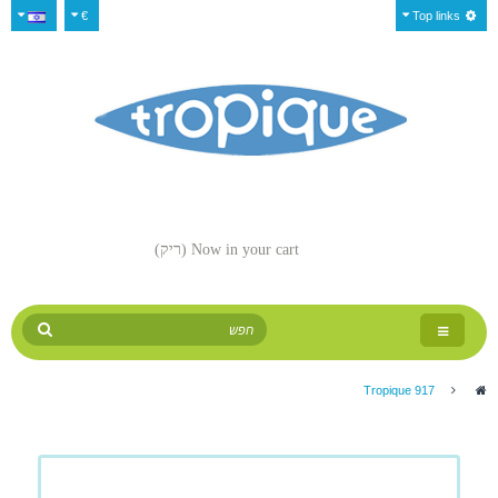
€
Top links
Now in your cart
(ריק)
Toggle
navigation
Tropique 917
>