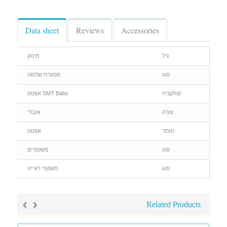
Data sheet
Reviews
Accessories
גיל
תינוק
סוג
מסגרת שלמה
קולקציה
SMT Baby אצטט
צוּרָה
אובלי
חומר
אצטט
סוג
משקפיים
סוג
משקפי ראייה
›
‹
Related Products