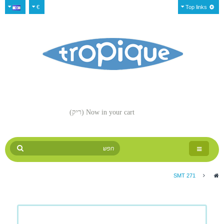
€
Top links
Now in your cart
(ריק)
Toggle
navigation
SMT 271
>