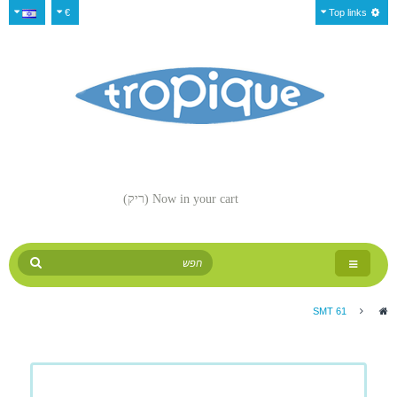
€
Top links
Now in your cart
(ריק)
Toggle
navigation
SMT 61
>