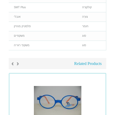
קולקציה
SMT Plus
צוּרָה
אובלי
חומר
פלסטיק מוזרק
סוג
משקפיים
סוג
משקפי ראייה
›
‹
Related Products