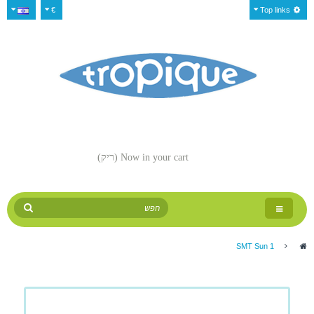
€
Top links
Now in your cart
(ריק)
Toggle
navigation
SMT Sun 1
>