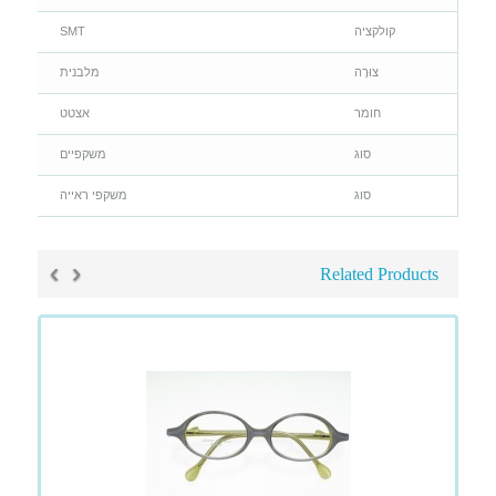
קולקציה
SMT
צוּרָה
מלבנית
חומר
אצטט
סוג
משקפיים
סוג
משקפי ראייה
›
‹
Related Products