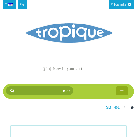
€
Top links
Now in your cart
(ריק)
Toggle
navigation
SMT 451
>