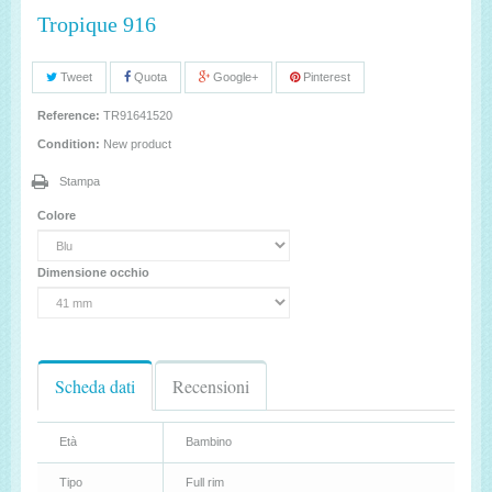
Tropique 916
Tweet
Quota
Google+
Pinterest
Reference:
TR91641520
Condition:
New product
Stampa
Colore
Dimensione occhio
Scheda dati
Recensioni
Età
Bambino
Tipo
Full rim