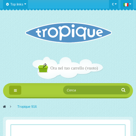
Top links
€
Ora nel tuo carrello
(vuoto)
Navigazione
Toggle
>
Tropique 916