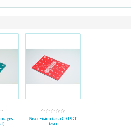
 images
Near vision test (CADET
t)
test)