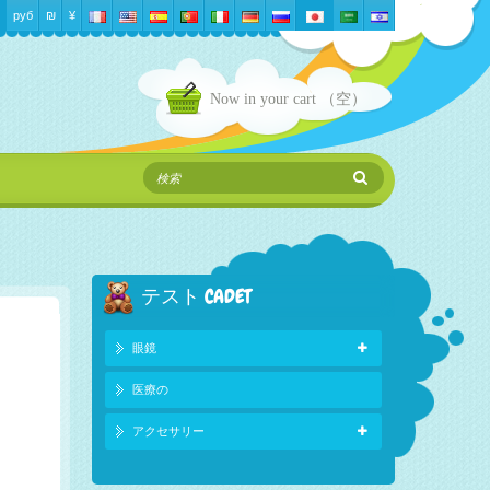
руб
₪‎
¥
Now in your cart
（空）
テスト CADET
眼鏡
医療の
アクセサリー