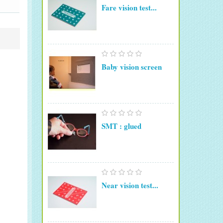
Fare vision test...
Baby vision screen
SMT : glued
Near vision test...