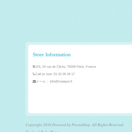
Store Information
LES, 24 rue de Clichy, 75009 Paris, France
Call us now:
01 42 06 49 17
メール：
info@tropique.fr
Copyright 2016 Powered by PrestaShop. All Rights Reserved.
Developed By
LeoTheme