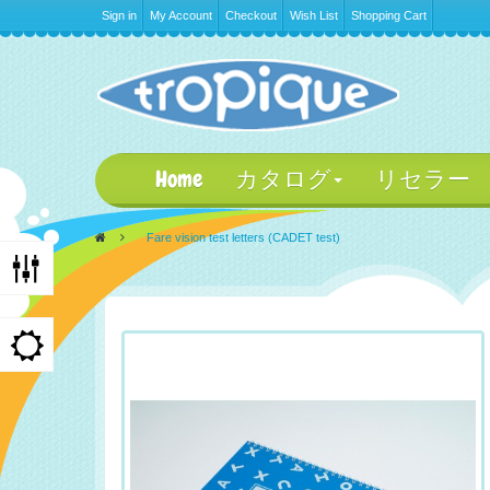
Sign in
My Account
Checkout
Wish List
Shopping Cart
Home
カタログ
リセラー
>
Fare vision test letters (CADET test)