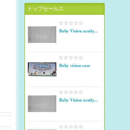
トップセールス
Baby Vision acuity...
Baby vision case
Baby Vision acuity...