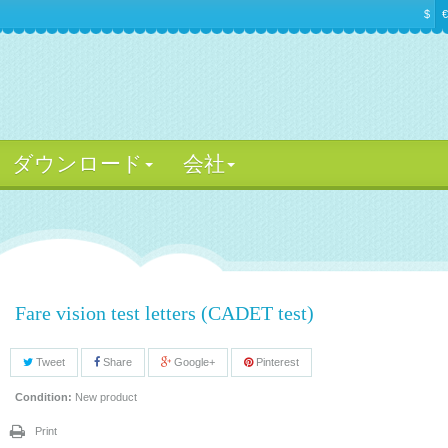
$
€
ダウンロード
会社
Fare vision test letters (CADET test)
Tweet
Share
Google+
Pinterest
Condition:
New product
Print