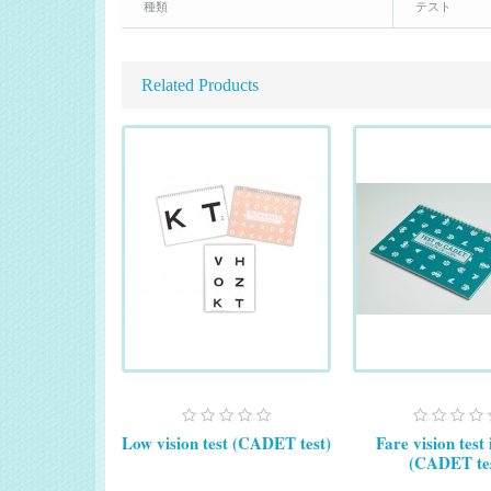
種類
テスト
Related Products
Low vision test (CADET test)
Fare vision test
(CADET tes