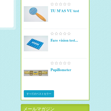
TU M'AS VU test
Fare vision test...
Pupillometer
すべてのベストセラー
メールマガジン