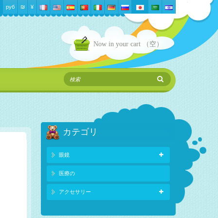
руб
₪‎
¥
Now in your cart
（空）
カテゴリ
眼鏡
医療の
アクセサリー