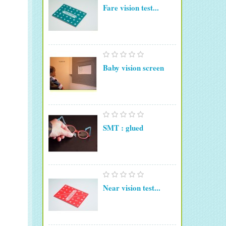
Fare vision test...
Baby vision screen
SMT : glued
Near vision test...