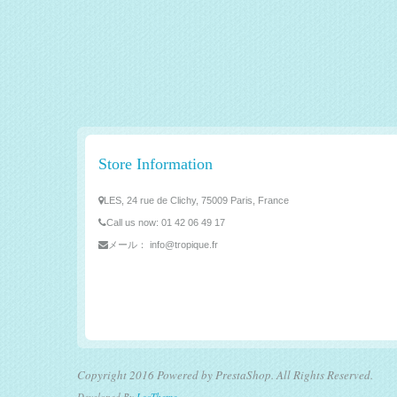
Store Information
LES, 24 rue de Clichy, 75009 Paris, France
Call us now:
01 42 06 49 17
メール：
info@tropique.fr
Copyright 2016 Powered by PrestaShop. All Rights Reserved.
Developed By
LeoTheme