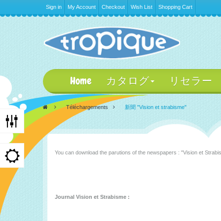
Sign in
My Account
Checkout
Wish List
Shopping Cart
Home
カタログ
リセラー
>
Téléchargements
>
新聞 "Vision et strabisme"
You can download the parutions of the newspapers : "Vision et Strab
Journal Vision et Strabisme :