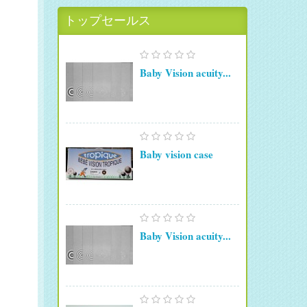
トップセールス
Baby Vision acuity...
Baby vision case
Baby Vision acuity...