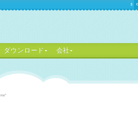
$
€
ダウンロード
会社
isme"