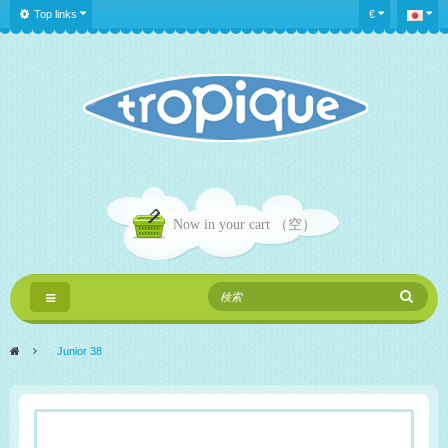
Top links
€
Now in your cart
（空）
Toggle
navigation
>
Junior 38