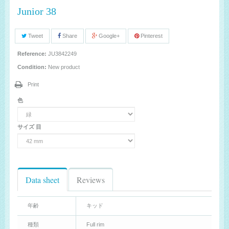
Junior 38
Tweet
Share
Google+
Pinterest
Reference:
JU3842249
Condition:
New product
Print
色
サイズ 目
Data sheet
Reviews
年齢
キッド
種類
Full rim