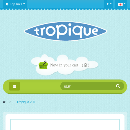
Top links
€
Now in your cart
（空）
Toggle
navigation
>
Tropique 205