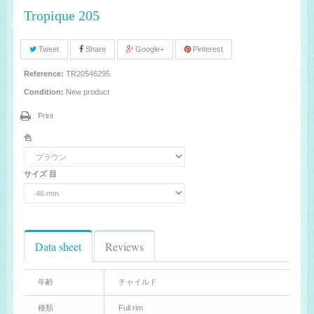
Tropique 205
Tweet
Share
Google+
Pinterest
Reference:
TR20546295
Condition:
New product
Print
色
サイズ 目
Data sheet
Reviews
年齢
チャイルド
種類
Full rim