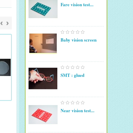
Fare vision test...
‹
›
Baby vision screen
SMT : glued
Near vision test...