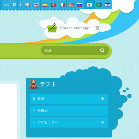
руб
₪‎
¥
Now in your cart
（空）
テスト
眼鏡
医療の
アクセサリー