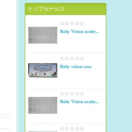
トップセールス
Baby Vision acuity...
Baby vision case
Baby Vision acuity...