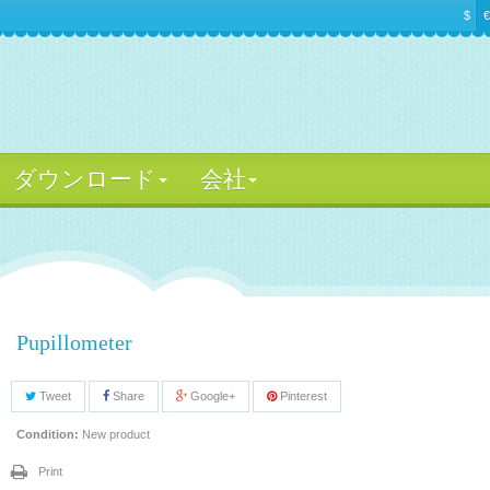
$
€
ダウンロード
会社
Pupillometer
Tweet
Share
Google+
Pinterest
Condition:
New product
Print