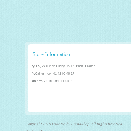
Store Information
LES, 24 rue de Clichy, 75009 Paris, France
Call us now:
01 42 06 49 17
メール：
info@tropique.fr
Copyright 2016 Powered by PrestaShop. All Rights Reserved.
Developed By
LeoTheme