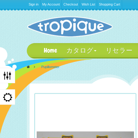
Sign in
My Account
Checkout
Wish List
Shopping Cart
Home
カタログ
リセラー
>
Pupillometer