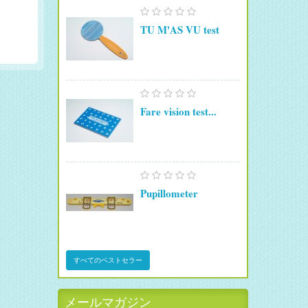
TU M'AS VU test
Fare vision test...
Pupillometer
すべてのベストセラー
メールマガジン