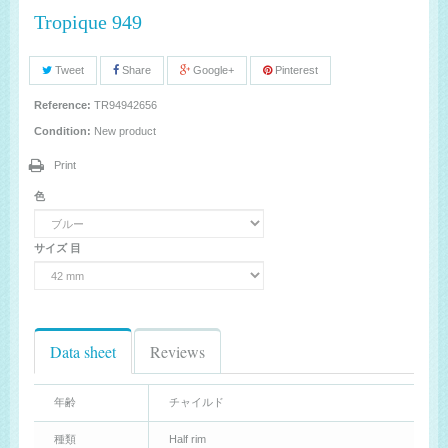
Tropique 949
Tweet
Share
Google+
Pinterest
Reference:
TR94942656
Condition:
New product
Print
色
サイズ 目
Data sheet
Reviews
年齢
チャイルド
種類
Half rim