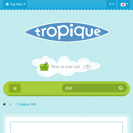
Top links
€
Now in your cart
（空）
Toggle
navigation
>
Tropique 949