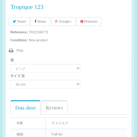
Tropique 123
Tweet
Share
Google+
Pinterest
Reference:
TR12346773
Condition:
New product
Print
色
サイズ 目
Data sheet
Reviews
年齢
チャイルド
種類
Full rim