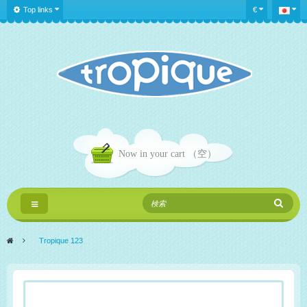
Top links
€
Now in your cart
（空）
Toggle
navigation
>
Tropique 123