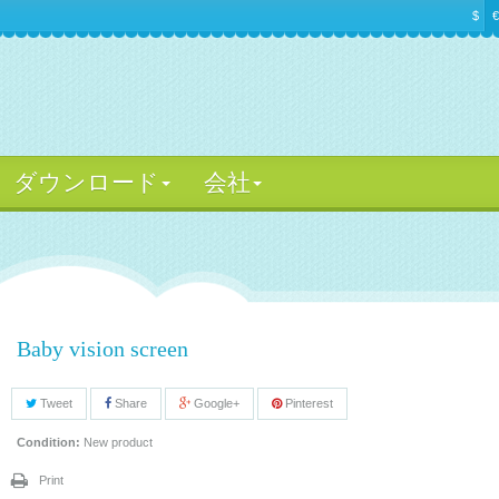
$
€
ダウンロード
会社
Baby vision screen
Tweet
Share
Google+
Pinterest
Condition:
New product
Print