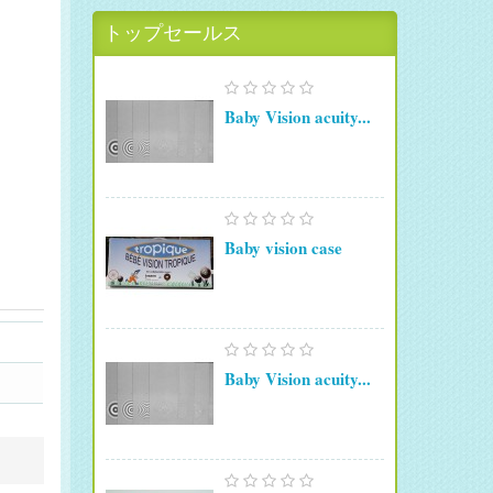
トップセールス
Baby Vision acuity...
Baby vision case
Baby Vision acuity...