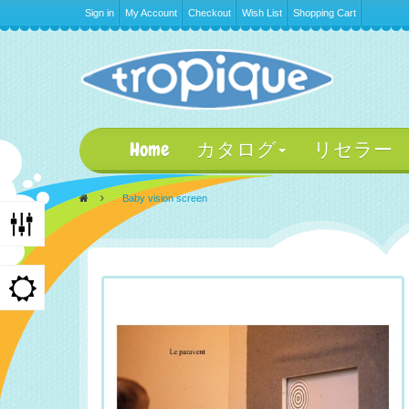
Sign in
My Account
Checkout
Wish List
Shopping Cart
Home
カタログ
リセラー
>
Baby vision screen