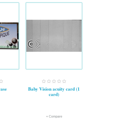
case
Baby Vision acuity card (1
card)
+ Compare