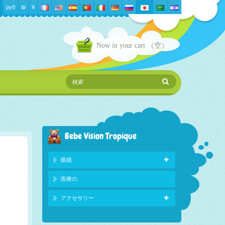
руб
₪‎
¥
Now in your cart
（空）
Bebe Vision Tropique
眼鏡
医療の
アクセサリー