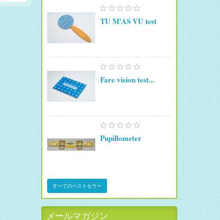
TU M'AS VU test
Fare vision test...
Pupillometer
すべてのベストセラー
メールマガジン