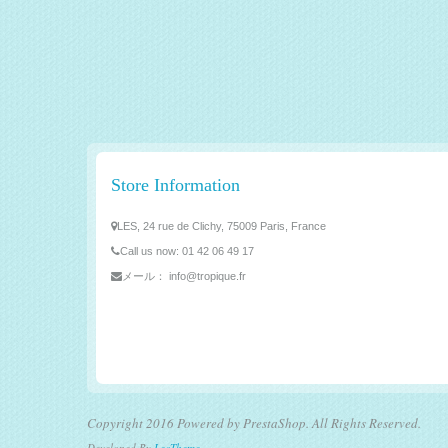
Store Information
LES, 24 rue de Clichy, 75009 Paris, France
Call us now:
01 42 06 49 17
メール：
info@tropique.fr
Copyright 2016 Powered by PrestaShop. All Rights Reserved.
Developed By
LeoTheme