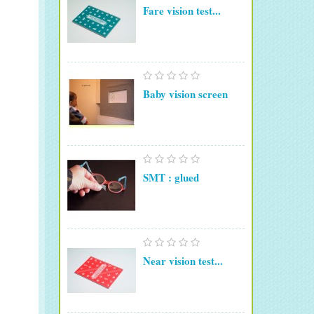
Fare vision test...
Baby vision screen
SMT : glued
Near vision test...