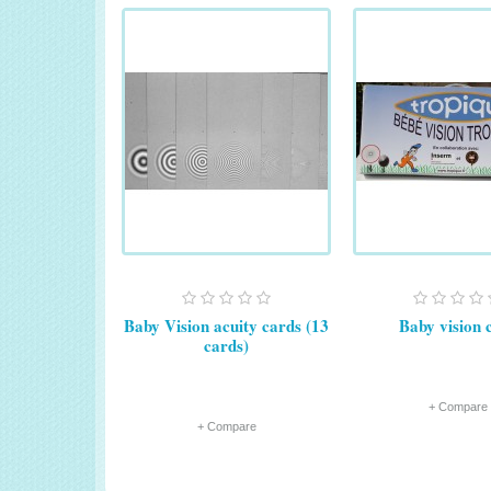
Baby Vision acuity cards (13
Baby vision 
cards)
+ Compare
+ Compare