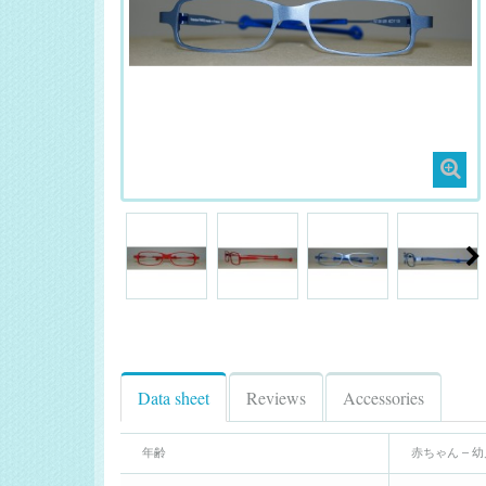
Data sheet
Reviews
Accessories
年齢
赤ちゃん – 