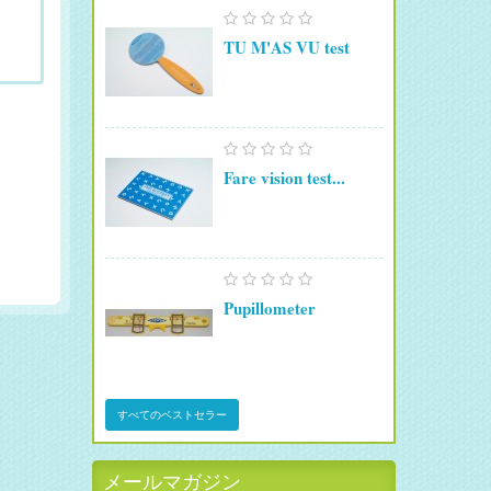
TU M'AS VU test
Fare vision test...
Pupillometer
すべてのベストセラー
メールマガジン