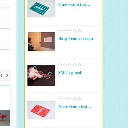
Fare vision test...
Baby vision screen
SMT : glued
‹
›
Near vision test...