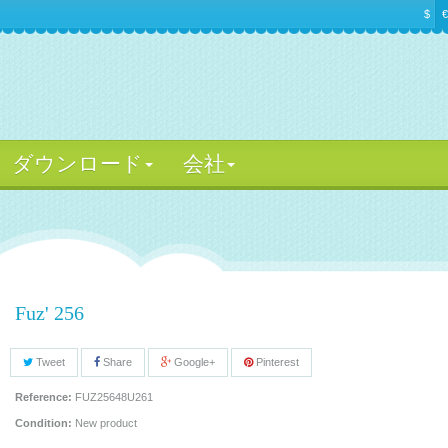
$
€
ダウンロード
会社
Fuz' 256
Tweet
Share
Google+
Pinterest
Reference:
FUZ25648U261
Condition:
New product