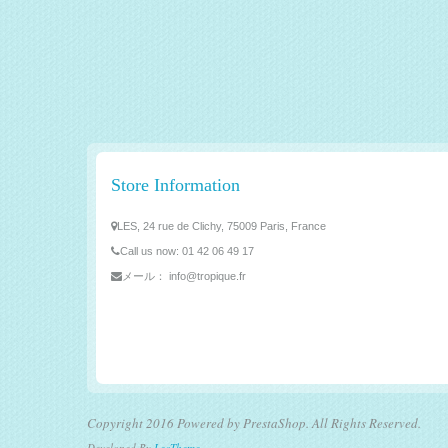
Store Information
LES, 24 rue de Clichy, 75009 Paris, France
Call us now:
01 42 06 49 17
メール：
info@tropique.fr
Copyright 2016 Powered by PrestaShop. All Rights Reserved.
Developed By
LeoTheme