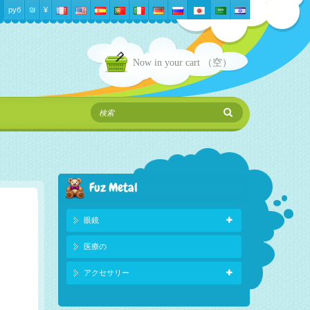
руб
₪‎
¥
Now in your cart
（空）
Fuz Metal
眼鏡
医療の
アクセサリー