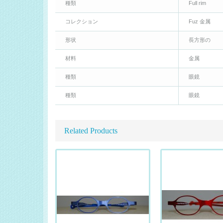
種類
Full rim
コレクション
Fuz 金属
形状
長方形の
材料
金属
種類
眼鏡
種類
眼鏡
Related Products