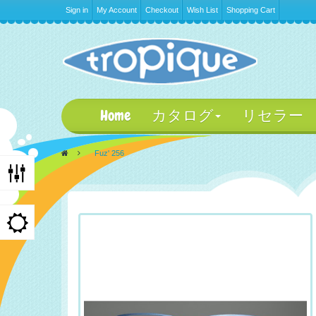
Sign in
My Account
Checkout
Wish List
Shopping Cart
Home
カタログ
リセラー
>
Fuz' 256