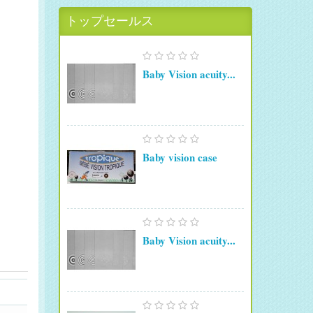
トップセールス
Baby Vision acuity...
Baby vision case
Baby Vision acuity...