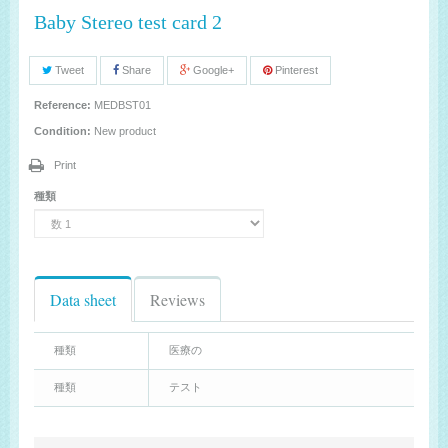
Baby Stereo test card 2
Tweet
Share
Google+
Pinterest
Reference:
MEDBST01
Condition:
New product
Print
種類
Data sheet
Reviews
種類
医療の
種類
テスト