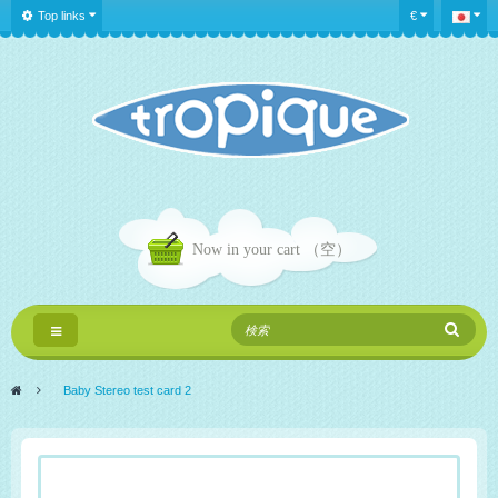
Top links
€
Now in your cart
（空）
Toggle
navigation
>
Baby Stereo test card 2