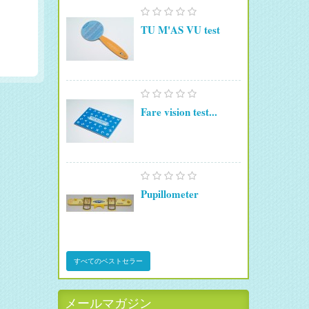
TU M'AS VU test
Fare vision test...
Pupillometer
すべてのベストセラー
メールマガジン