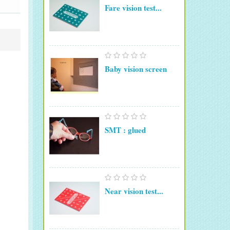
Fare vision test...
Baby vision screen
SMT : glued
Near vision test...