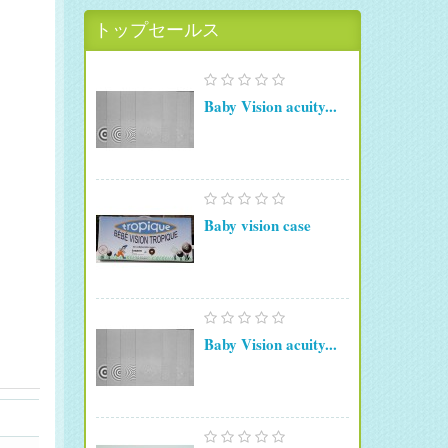
トップセールス
Baby Vision acuity...
Baby vision case
Baby Vision acuity...