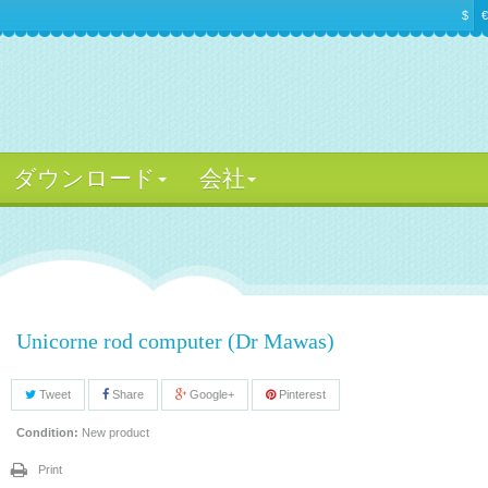
$
€
ダウンロード
会社
Unicorne rod computer (Dr Mawas)
Tweet
Share
Google+
Pinterest
Condition:
New product
Print