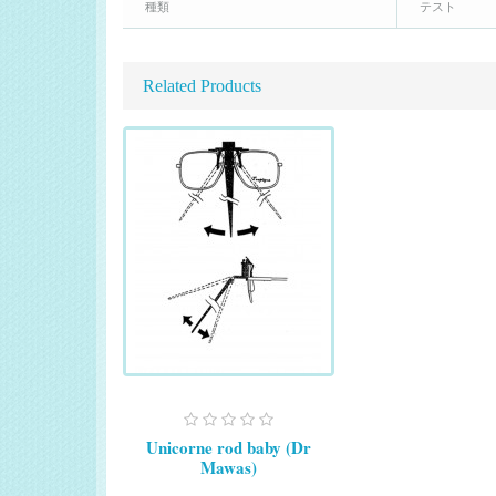
種類
テスト
Related Products
Unicorne rod baby (Dr
Mawas)