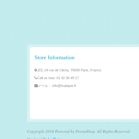
Store Information
LES, 24 rue de Clichy, 75009 Paris, France
Call us now:
01 42 06 49 17
メール：
info@tropique.fr
Copyright 2016 Powered by PrestaShop. All Rights Reserved.
Developed By
LeoTheme