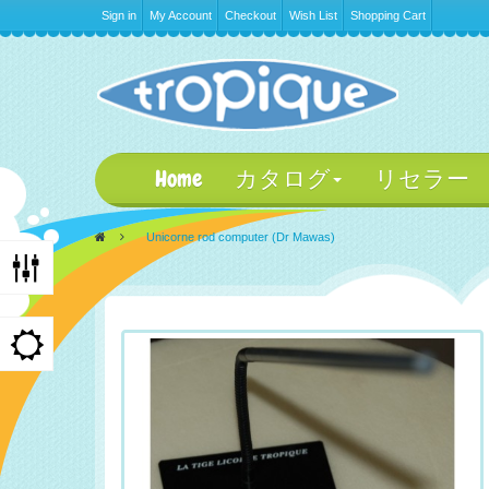
Sign in
My Account
Checkout
Wish List
Shopping Cart
Home
カタログ
リセラー
>
Unicorne rod computer (Dr Mawas)