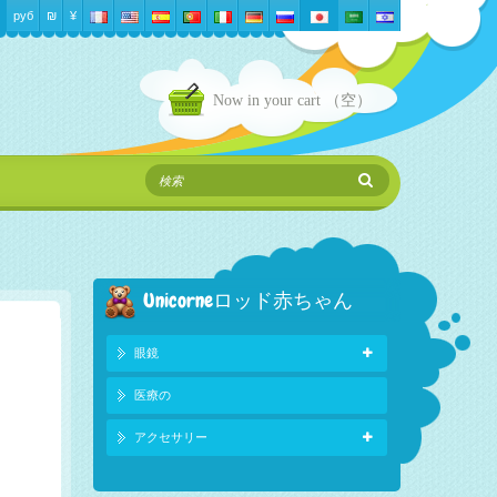
руб
₪‎
¥
Now in your cart
（空）
Unicorneロッド赤ちゃん
眼鏡
医療の
アクセサリー