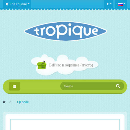
Топ ссылки
€
Сейчас в корзине
(пусто)
Переключить
навигации
>
Tip hook