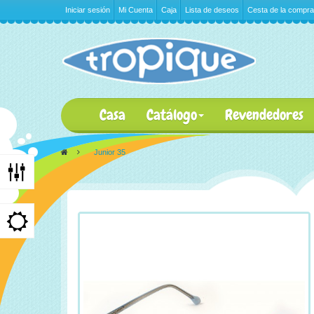
Iniciar sesión
Mi Cuenta
Caja
Lista de deseos
Cesta de la compra
Casa
Catálogo
Revendedores
>
Junior 35