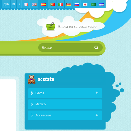
руб
₪‎
¥
Ahora en su cesta
vacío
acetato
Gafas
Médico
Accesorios