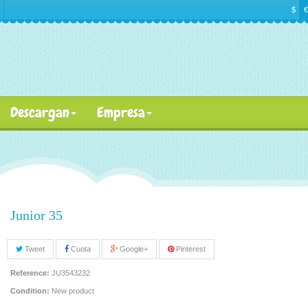
$
€
Descargan
Empresa
Junior 35
Tweet
Cuota
Google+
Pinterest
Reference:
JU3543232
Condition:
New product