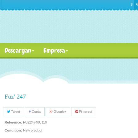
$
€
Descargan
Empresa
Fuz' 247
Tweet
Cuota
Google+
Pinterest
Reference:
FUZ24748U110
Condition:
New product