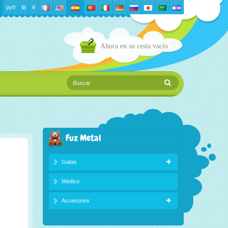
руб
₪‎
¥
Ahora en su cesta
vacío
Fuz Metal
Gafas
Médico
Accesorios