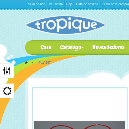
Iniciar sesión
Mi Cuenta
Caja
Lista de deseos
Cesta de la compra
Casa
Catálogo
Revendedores
>
Fuz' 247