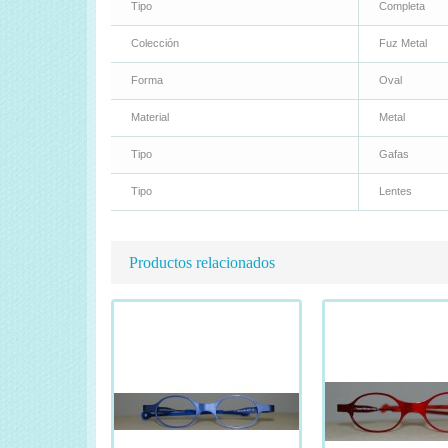
Tipo
Completa
Colección
Fuz Metal
Forma
Oval
Material
Metal
Tipo
Gafas
Tipo
Lentes
Productos relacionados