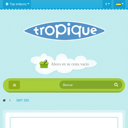
Top enlaces
€
Ahora en su cesta
vacío
Navegación
Toggle
>
SMT 292