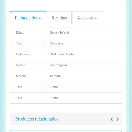
Ficha de datos
Reseñas
Accesorios
Edad
Bebé - Infantil
Tipo
Completa
Colección
SMT Baby Acetato
Forma
Rectangular
Material
Acetato
Tipo
Gafas
Tipo
Lentes
‹
›
Productos relacionados