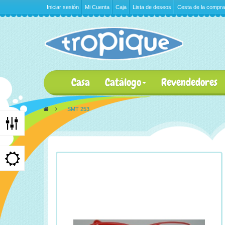
Iniciar sesión
Mi Cuenta
Caja
Lista de deseos
Cesta de la compra
Casa
Catálogo
Revendedores
>
SMT 253