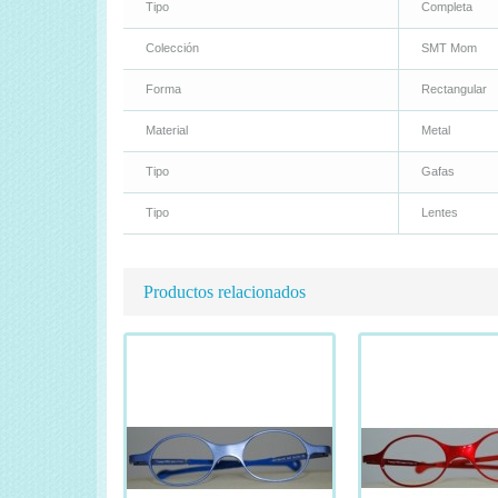
Tipo
Completa
Colección
SMT Mom
Forma
Rectangular
Material
Metal
Tipo
Gafas
Tipo
Lentes
Productos relacionados