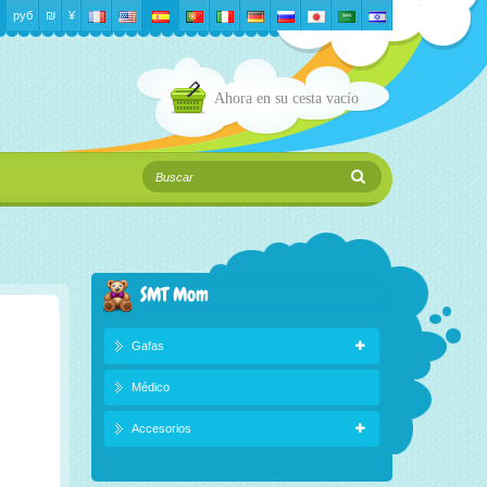
руб
₪‎
¥
Ahora en su cesta
vacío
SMT Mom
Gafas
Médico
Accesorios