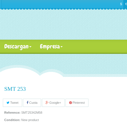
$
€
Descargan
Empresa
SMT 253
Tweet
Cuota
Google+
Pinterest
Reference:
SMT25342M58
Condition:
New product