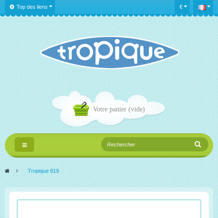
Top des liens
€
Votre panier
(vide)
Navigation
bascule
>
Tropique 819