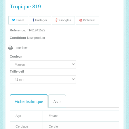
Tropique 819
Tweet
Partager
Google+
Pinterest
Reference:
TR81941522
Condition:
New product
Imprimer
Couleur
Taille oeil
Fiche technique
Avis
Age
Enfant
Cerclage
Cerclé