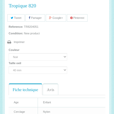
Tropique 820
Tweet
Partager
Google+
Pinterest
Reference:
TR8204051
Condition:
New product
Imprimer
Couleur
Taille oeil
Fiche technique
Avis
Age
Enfant
Cerclage
Nylon