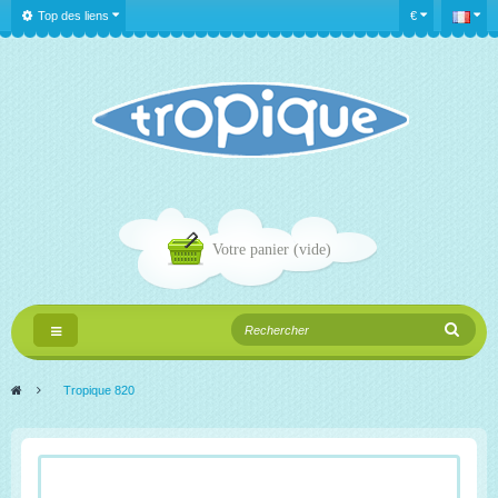
Top des liens
€
Votre panier
(vide)
Navigation
bascule
>
Tropique 820