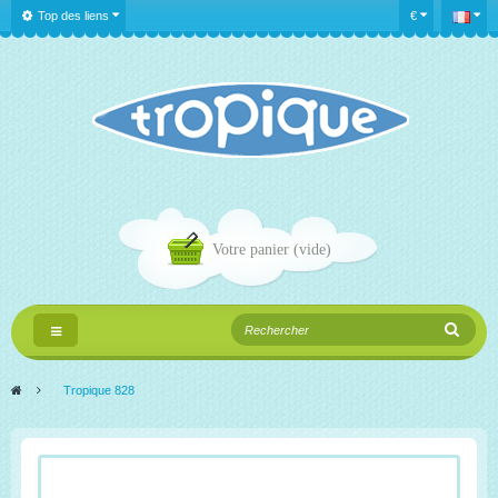
Top des liens
€
Votre panier
(vide)
Navigation
bascule
>
Tropique 828