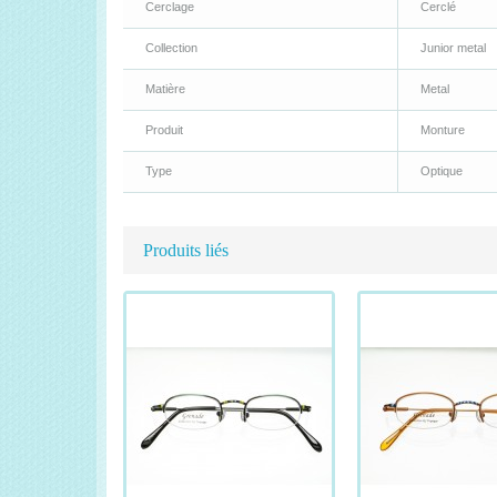
Cerclage
Cerclé
Collection
Junior metal
Matière
Metal
Produit
Monture
Type
Optique
Produits liés