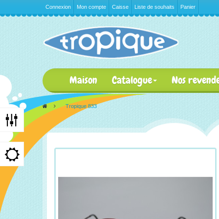
Connexion
Mon compte
Caisse
Liste de souhaits
Panier
Maison
Catalogue
Nos revend
>
Tropique 833