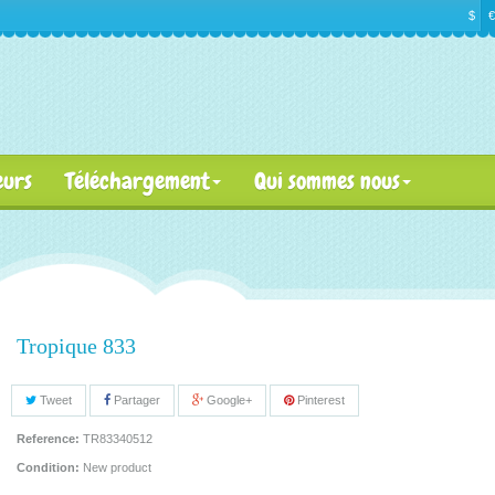
$
€
eurs
Téléchargement
Qui sommes nous
Tropique 833
Tweet
Partager
Google+
Pinterest
Reference:
TR83340512
Condition:
New product