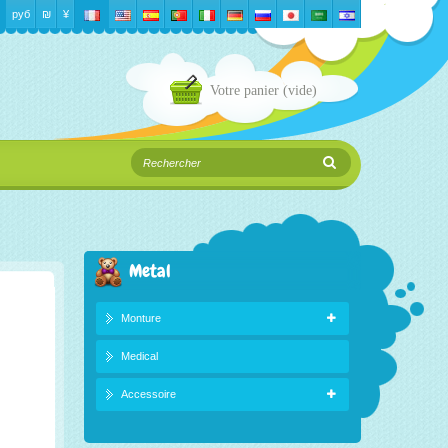
руб
₪‎
¥
Votre panier
(vide)
Metal
Monture
Medical
Accessoire