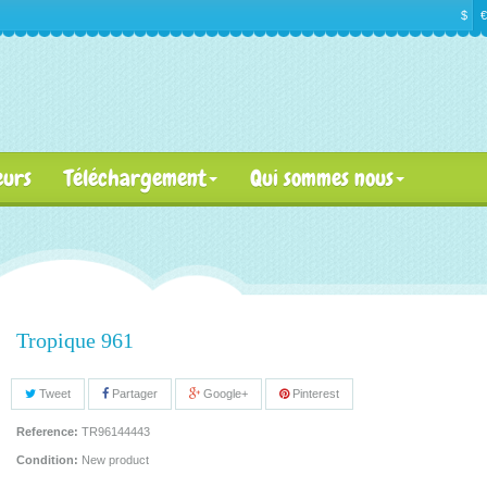
$
€
eurs
Téléchargement
Qui sommes nous
Tropique 961
Tweet
Partager
Google+
Pinterest
Reference:
TR96144443
Condition:
New product