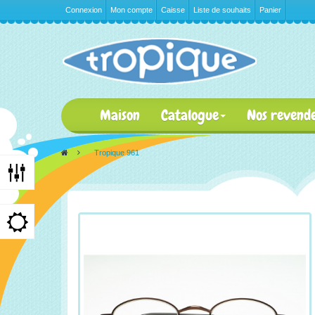
Connexion
Mon compte
Caisse
Liste de souhaits
Panier
Maison
Catalogue
Nos revend
>
Tropique 961