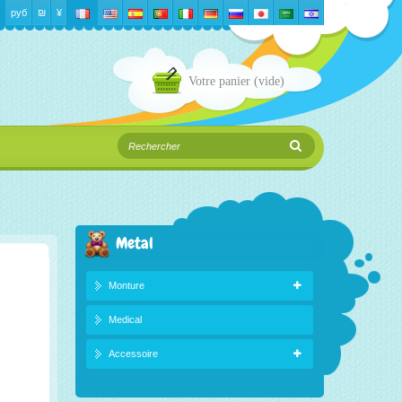
руб
₪‎
¥
Votre panier
(vide)
Metal
Monture
Medical
Accessoire