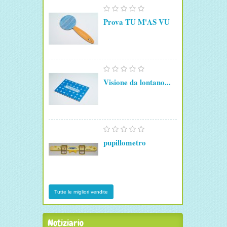
Prova TU M'AS VU
Visione da lontano...
pupillometro
Tutte le migliori vendite
Notiziario