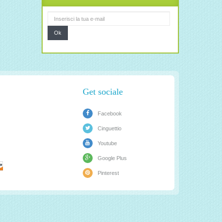
Ok
Get sociale
Facebook
Cinguettio
Youtube
Google Plus
Pinterest