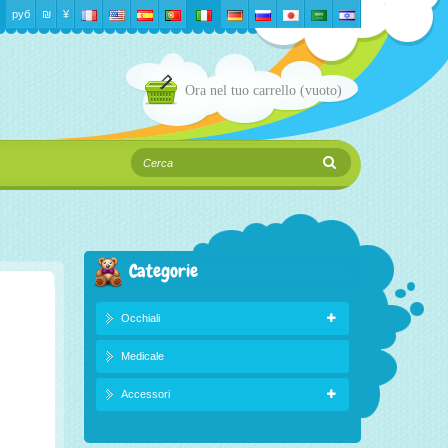
руб
₪‎
¥
Ora nel tuo carrello
(vuoto)
Categorie
Occhiali
Medicale
Accessori