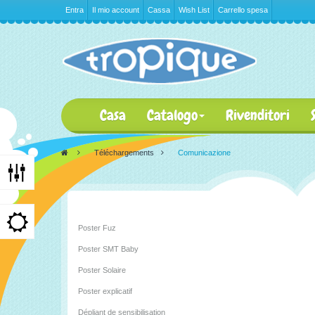
Entra
Il mio account
Cassa
Wish List
Carrello spesa
Casa
Catalogo
Rivenditori
>
Téléchargements
>
Comunicazione
Poster Fuz
Poster SMT Baby
Poster Solaire
Poster explicatif
Dépliant de sensibilisation