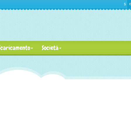
$
€
Scaricamento
Società