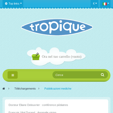
Top links
€
Ora nel tuo carrello
(vuoto)
Navigazione
Toggle
>
Téléchargements
>
Pubblicazioni mediche
Docteur Eliane Delouvrier : conférence pédiatres
François Vital Durand : Anomalie vision