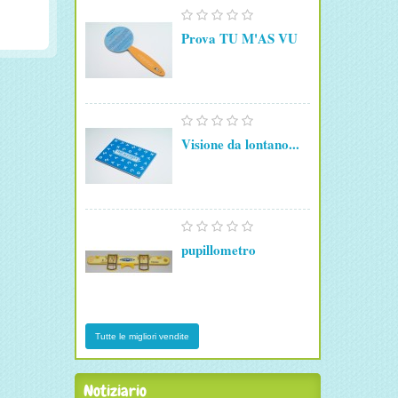
Prova TU M'AS VU
Visione da lontano...
pupillometro
Tutte le migliori vendite
Notiziario