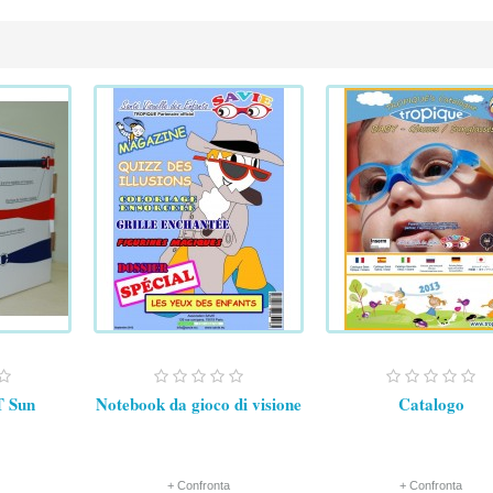
T Sun
Notebook da gioco di visione
Catalogo
+ Confronta
+ Confronta