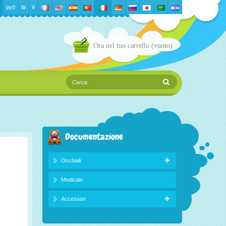
руб
₪‎
¥
Ora nel tuo carrello
(vuoto)
Documentazione
Occhiali
Medicale
Accessori