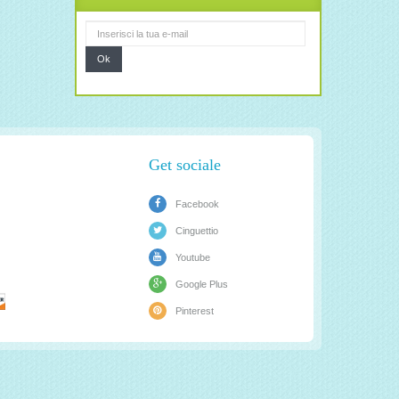
Ok
Get sociale
Facebook
Cinguettio
Youtube
Google Plus
Pinterest