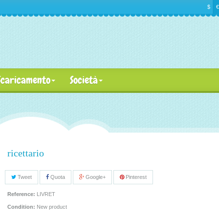
$
€
Scaricamento
Società
ricettario
Tweet
Quota
Google+
Pinterest
Reference:
LIVRET
Condition:
New product