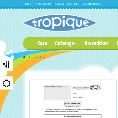
Entra
Il mio account
Cassa
Wish List
Carrello spesa
Casa
Catalogo
Rivenditori
>
ricettario