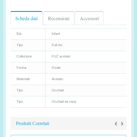
Scheda dati
Recensioni
Accessori
Età
Infant
Tipo
Full rim
Collezione
FUZ acetato
Forma
Ovale
Materiale
Acetato
Tipo
Occhiali
Tipo
Occhiali da vista
‹
›
Prodotti Correlati