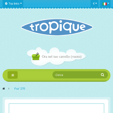
Top links
€
Ora nel tuo carrello
(vuoto)
Navigazione
Toggle
>
Fuz' 270